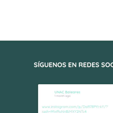
SÍGUENOS EN REDES SO
UNAC Baleares
1 month ago
www.instagram.com/p/DaR78PYI-kY/?
igsh=MWRuNnBjMXY2NTc4