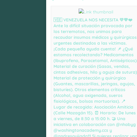
🇻🇪 VENEZUELA NOS NECESITA 💛💙❤️
Ante la difícil situación provocada por
los terremotos, nos unimos para
recaudar insumos médicos y quirúrgicos
urgentes destinados a las víctimas.
¡Cada pequeña ayuda cuenta! 📌 ¿Qué
estamos recolectando? Medicamentos
(Ibuprofeno, Paracetamol, Antisépticos)
Material de curación (Gasas, vendas,
cintas adhesivas, hilo y aguja de sutura)
Material de protección y quirúrgico
(Guantes, mascarillas, jeringas, agujas,
bisturíes). Otros elementos críticos
(Alcohol, agua oxigenada, sueros
fisiológicos, bolsas mortuorias). 📍
Lugar de recogida: Asociación Amiticia
(Calle Mazagán 15). ⏰ Horario: De lunes
a viernes, de 8:30 a 15:00 h. 🤝 Una
iniciativa en colaboración con @nhabyg 
@washingtonacademy.ccs y
@andresquijada11 Si quieres realizar un