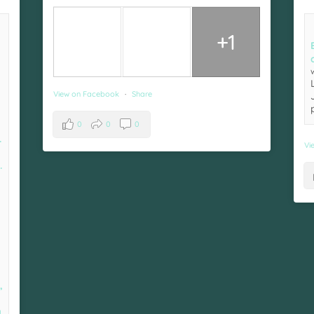
+1
View on Facebook
·
Share
0
0
0
.
Vi
.
,
a