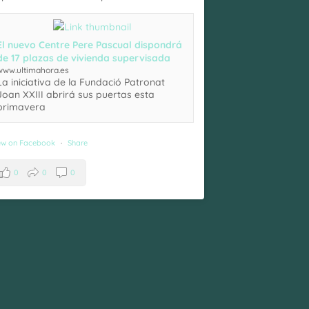
El nuevo Centre Pere Pascual dispondrá
de 17 plazas de vivienda supervisada
www.ultimahora.es
La iniciativa de la Fundació Patronat
Joan XXIII abrirá sus puertas esta
primavera
ew on Facebook
·
Share
0
0
0