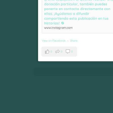
donación particular, también puedes
ponerte en contacto directamente con
ellos. ¡Ayúdanos a difundir
compartiendo esta publicación en tus
historias! 🔁
www.instagram.com
View on Facebook
·
Share
0
0
0